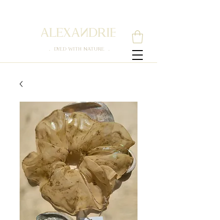
. DYED WITH NATURE .