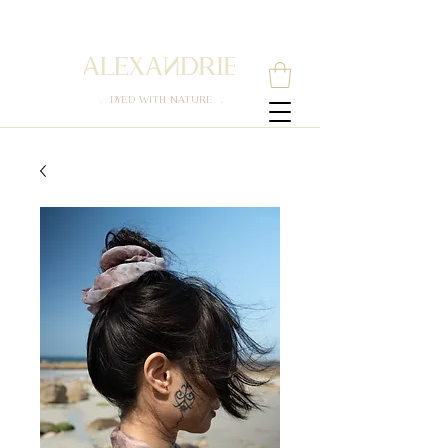
. DYED WITH NATURE .