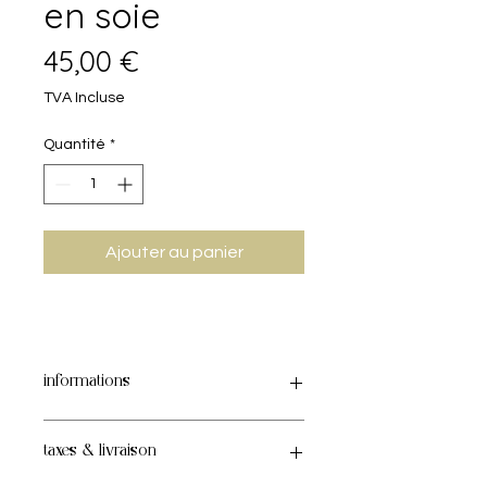
en soie
Prix
45,00 €
TVA Incluse
Quantité
*
Ajouter au panier
informations
La soie de mûrier est 100% naturelle
taxes & livraison
et hypoallergénique, elle maintient
la peau hydratée tout en lissant la